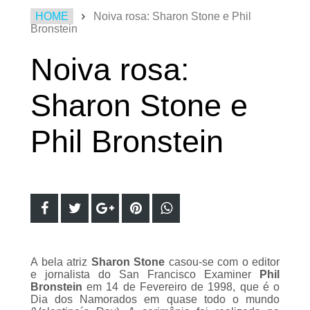
HOME
Noiva rosa: Sharon Stone e Phil
Bronstein
Noiva rosa:
Sharon Stone e
Phil Bronstein
A bela atriz
Sharon Stone
casou-se com o editor
e jornalista do San Francisco Examiner
Phil
Bronstein
em 14 de Fevereiro de 1998, que é o
Dia dos Namorados em quase todo o mundo
(
Valentine´s Day
). A cerimônia foi realizada na