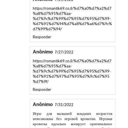
https://romantik69.co.il/%d7%a0%d7%a2%d7
%a8%d7%95%d7%aa-
%d7%9c%d7%99%d7%95%d7%95%d7%99-
%d7%91%d7%94%d7%a8%d7%a6%d7%9c%
d7%99%d7%94/
Responder
Anônimo
7/27/2022
https://romantik69.co.il/%d7%a0%d7%a2%d7
%a8%d7%95%d7%aa-
%d7%9c%d7%99%d7%95%d7%95%d7%99-
%d7%91%d7%97%d7%95%d7%9c%d7%95
%d7%9f/
Responder
Anônimo
7/31/2022
Игры для малышей младших возрастов
невозможны без игровой кроватки. Игровая
кроватка идеально копирует оригинальное
изделие. В случае если у девчонки много Барби,