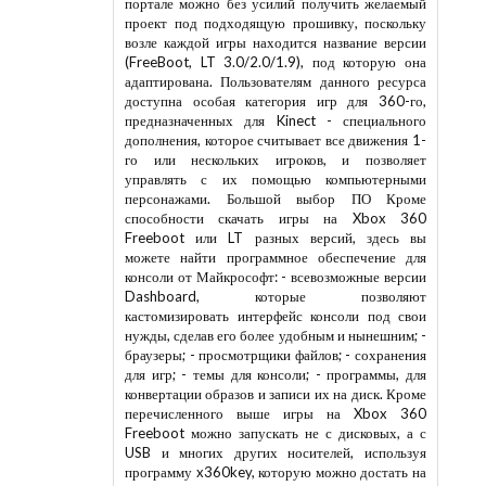
проект под подходящую прошивку, поскольку
возле каждой игры находится название версии
(FreeBoot, LT 3.0/2.0/1.9), под которую она
адаптирована. Пользователям данного ресурса
доступна особая категория игр для 360-го,
предназначенных для Kinect - специального
дополнения, которое считывает все движения 1-
го или нескольких игроков, и позволяет
управлять с их помощью компьютерными
персонажами. Большой выбор ПО Кроме
способности скачать игры на Xbox 360
Freeboot или LT разных версий, здесь вы
можете найти программное обеспечение для
консоли от Майкрософт: - всевозможные версии
Dashboard, которые позволяют
кастомизировать интерфейс консоли под свои
нужды, сделав его более удобным и нынешним; -
браузеры; - просмотрщики файлов; - сохранения
для игр; - темы для консоли; - программы, для
конвертации образов и записи их на диск. Кроме
перечисленного выше игры на Xbox 360
Freeboot можно запускать не с дисковых, а с
USB и многих других носителей, используя
программу x360key, которую можно достать на
нашем веб-сайте. Гостям доступно огромное