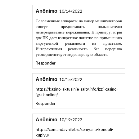
Anônimo
10/14/2022
Современные аппараты на манер манипуляторов
смогут предоставить пользователю
непередаваемые переживания. К примеру,
игры
для ПК
даст конкретное понятие по применению
виртуальной реальности на приставке.
Интерактивная реальность без перерыва
усовершенствует видеоигровую область.
Responder
Anônimo
10/15/2022
https://kazino-aktualnie-saity.info/izzi-casino-
igrat-online/
Responder
Anônimo
10/19/2022
https://comandavniief.ru/semyana-konopli-
kuplyu/
Responder