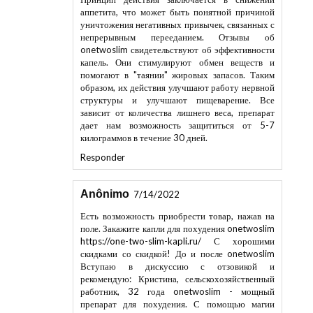
уничтожения негативных привычек, связанных с
непрерывным перееданием. Отзывы об
onetwoslim свидетельствуют об эффективности
капель. Они стимулируют обмен веществ и
помогают в "таянии" жировых запасов. Таким
образом, их действия улучшают работу нервной
структуры и улучшают пищеварение. Все
зависит от количества лишнего веса, препарат
дает нам возможность защититься от 5-7
килограммов в течение 30 дней.
Responder
Anônimo
7/14/2022
Есть возможность приобрести товар, нажав на
поле. Закажите капли для похудения onetwoslim
https://one-two-slim-kapli.ru/
С хорошими
скидками со скидкой! До и после onetwoslim
Вступаю в дискуссию с отзовикой и
рекомендую: Кристина, сельскохозяйственный
работник, 32 года onetwoslim - мощный
препарат для похудения. С помощью магии
зодиака я почти мгновенно сбросила 5