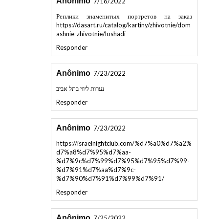
Реплики знаменитых портретов на заказ
https://dasart.ru/catalog/kartiny/zhivotnie/dom
ashnie-zhivotnie/loshadi
Responder
Anônimo
7/23/2022
נערות ליווי בתל אביב
Responder
Anônimo
7/23/2022
https://israelnightclub.com/%d7%a0%d7%a2%
d7%a8%d7%95%d7%aa-
%d7%9c%d7%99%d7%95%d7%95%d7%99-
%d7%91%d7%aa%d7%9c-
%d7%90%d7%91%d7%99%d7%91/
Responder
Anônimo
7/25/2022