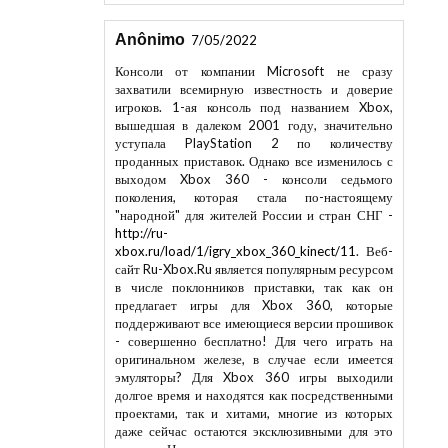
Anônimo
7/05/2022
Консоли от компании Microsoft не сразу
захватили всемирную известность и доверие
игроков. 1-ая консоль под названием Xbox,
вышедшая в далеком 2001 году, значительно
уступала PlayStation 2 по количеству
проданных приставок. Однако все изменилось с
выходом Xbox 360 - консоли седьмого
поколения, которая стала по-настоящему
"народной" для жителей России и стран СНГ -
http://ru-
xbox.ru/load/1/igry_xbox_360_kinect/11
. Веб-
сайт Ru-Xbox.Ru является популярным ресурсом
в числе поклонников приставки, так как он
предлагает игры для Xbox 360, которые
поддерживают все имеющиеся версии прошивок
- совершенно бесплатно! Для чего играть на
оригинальном железе, в случае если имеется
эмуляторы? Для Xbox 360 игры выходили
долгое время и находятся как посредственными
проектами, так и хитами, многие из которых
даже сейчас остаются эксклюзивными для это
консоли. Некие гости, желающие сыграть в игры
для Xbox 360, могут задать вопрос: для чего