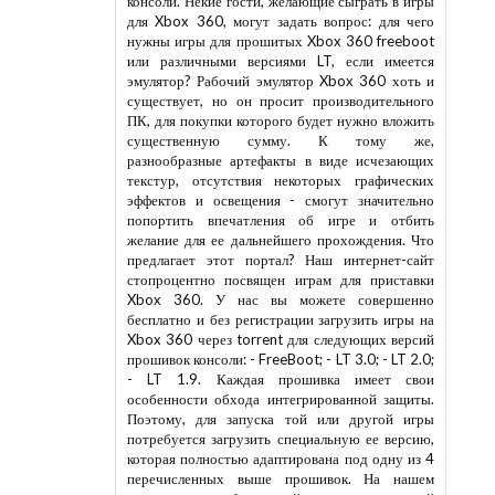
нужны игры для прошитых Xbox 360 freeboot
или различными версиями LT, если имеется
эмулятор? Рабочий эмулятор Xbox 360 хоть и
существует, но он просит производительного
ПК, для покупки которого будет нужно вложить
существенную сумму. К тому же,
разнообразные артефакты в виде исчезающих
текстур, отсутствия некоторых графических
эффектов и освещения - смогут значительно
попортить впечатления об игре и отбить
желание для ее дальнейшего прохождения. Что
предлагает этот портал? Наш интернет-сайт
стопроцентно посвящен играм для приставки
Xbox 360. У нас вы можете совершенно
бесплатно и без регистрации загрузить игры на
Xbox 360 через torrent для следующих версий
прошивок консоли: - FreeBoot; - LT 3.0; - LT 2.0;
- LT 1.9. Каждая прошивка имеет свои
особенности обхода интегрированной защиты.
Поэтому, для запуска той или другой игры
потребуется загрузить специальную ее версию,
которая полностью адаптирована под одну из 4
перечисленных выше прошивок. На нашем
портале можно без усилий получить желаемый