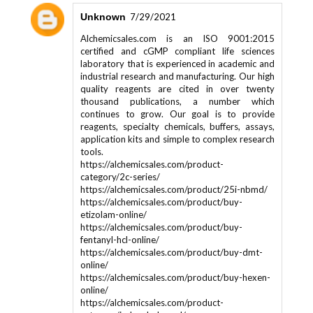
Unknown
7/29/2021
Alchemicsales.com is an ISO 9001:2015
certified and cGMP compliant life sciences
laboratory that is experienced in academic and
industrial research and manufacturing. Our high
quality reagents are cited in over twenty
thousand publications, a number which
continues to grow. Our goal is to provide
reagents, specialty chemicals, buffers, assays,
application kits and simple to complex research
tools.
https://alchemicsales.com/product-
category/2c-series/
https://alchemicsales.com/product/25i-nbmd/
https://alchemicsales.com/product/buy-
etizolam-online/
https://alchemicsales.com/product/buy-
fentanyl-hcl-online/
https://alchemicsales.com/product/buy-dmt-
online/
https://alchemicsales.com/product/buy-hexen-
online/
https://alchemicsales.com/product-
category/indazole-based/