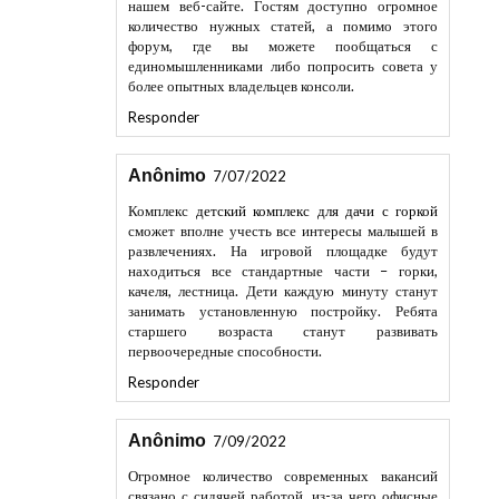
количество нужных статей, а помимо этого
форум, где вы можете пообщаться с
единомышленниками либо попросить совета у
более опытных владельцев консоли.
Responder
Anônimo
7/07/2022
Комплекс
детский комплекс для дачи с горкой
сможет вполне учесть все интересы малышей в
развлечениях. На игровой площадке будут
находиться все стандартные части – горки,
качеля, лестница. Дети каждую минуту станут
занимать установленную постройку. Ребята
старшего возраста станут развивать
первоочередные способности.
Responder
Anônimo
7/09/2022
Огромное количество современных вакансий
связано с сидячей работой, из-за чего офисные
работники могут набрать лишние килограммы.