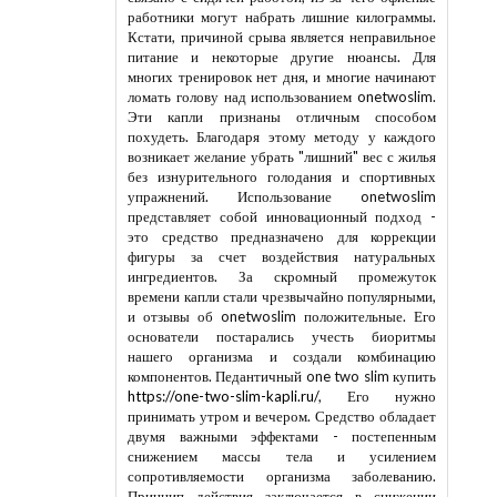
Кстати, причиной срыва является неправильное
питание и некоторые другие нюансы. Для
многих тренировок нет дня, и многие начинают
ломать голову над использованием onetwoslim.
Эти капли признаны отличным способом
похудеть. Благодаря этому методу у каждого
возникает желание убрать "лишний" вес с жилья
без изнурительного голодания и спортивных
упражнений. Использование onetwoslim
представляет собой инновационный подход -
это средство предназначено для коррекции
фигуры за счет воздействия натуральных
ингредиентов. За скромный промежуток
времени капли стали чрезвычайно популярными,
и отзывы об onetwoslim положительные. Его
основатели постарались учесть биоритмы
нашего организма и создали комбинацию
компонентов. Педантичный one two slim купить
https://one-two-slim-kapli.ru/
, Его нужно
принимать утром и вечером. Средство обладает
двумя важными эффектами - постепенным
снижением массы тела и усилением
сопротивляемости организма заболеванию.
Принцип действия заключается в снижении
аппетита, что может быть понятной причиной