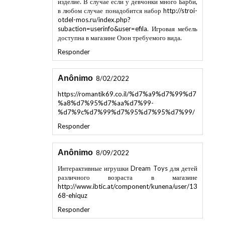
в любом случае понадобится набор
http://stroi-
otdel-mos.ru/index.php?
subaction=userinfo&user=efila
. Игровая мебель
доступна в магазине Озон требуемого вида.
Responder
Anônimo
8/02/2022
https://romantik69.co.il/%d7%a9%d7%99%d7
%a8%d7%95%d7%aa%d7%99-
%d7%9c%d7%99%d7%95%d7%95%d7%99/
Responder
Anônimo
8/09/2022
Интерактивные игрушки Dream Toys для детей
различного возраста в магазине
http://www.ibtic.at/component/kunena/user/13
68-ehiquz
Responder