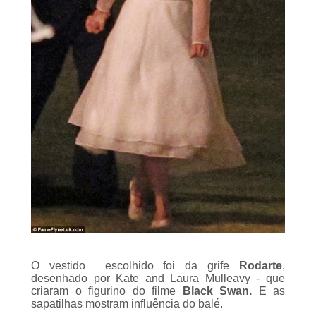
O vestido escolhido foi da grife
Rodarte
,
desenhado por Kate and Laura Mulleavy - que
criaram o figurino do filme
Black Swan.
E as
sapatilhas mostram influência do balé.
Os noivos casaram-se em uma
chuppah
com o