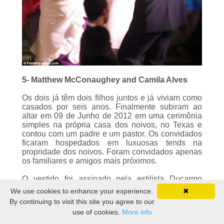
5- Matthew McConaughey and Camila Alves
Os dois já têm dois filhos juntos e já viviam como
casados por seis anos. Finalmente subiram ao
altar em 09 de Junho de 2012 em uma cerimônia
simples na própria casa dos noivos, no Texas e
contou com um padre e um pastor. Os convidados
ficaram hospedados em luxuosas tends na
propridade dos noivos. Foram convidados apenas
os familiares e amigos mais próximos.
O vestido foi assinado pela estilista Ducarmo
Castello Branco, de Governador Valadares,
Estado de Minas Gerais. E foi encamendado
We use cookies to enhance your experience.
✖
apenas 30 dias antes da data.
By continuing to visit this site you agree to our
O vestido branco e longo, com uma cauda de
use of cookies.
More info
cinco metros, todo coberto por renda francesa e
com cinco mil pontos de cristais Swarovski deixou