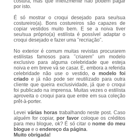
por isto.
É só mostrar o croqui desejado para seu/sua
costureiro(a). Bons costureiros são capazes de
copiar vestidos muito bem. E se a noiva tiver
seu/sua próprio(a) estilista é possível adaptar o
croqui desejado e fazer uma "recriação".
No exterior é comum muitas revistas procurarem
estilistas famosos para "criarem" um modelo
exclusivo para alguma celebridade que esteja
noiva e em breve vá se casar. E, embora a referida
celebridade não use o vestido,
o modelo foi
criado
e já não pode ser reutilizado para outra
cliente que queira exclusividade, já que o croqui
foi publicado na imprensa. Muitas vezes o estilista
aproveita o croqui para que entre em sua coleção
prêt-à-porter
.
Levei
várias horas
trabalhando neste
post
. Caso
alguém for copiar,
por favor
coloque os créditos
para meu blogue, ok? É só citar o
nome do meu
blogue
e o
endereço da página
.
Muito obrigada!