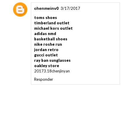
chenmeinv0
3/17/2017
toms shoes
timberland outlet
michael kors outlet
adidas nmd
basketball shoes
nike roshe run
jordan retro
gucci outlet
ray ban sunglasses
oakley store
20173.18chenjinyan
Responder