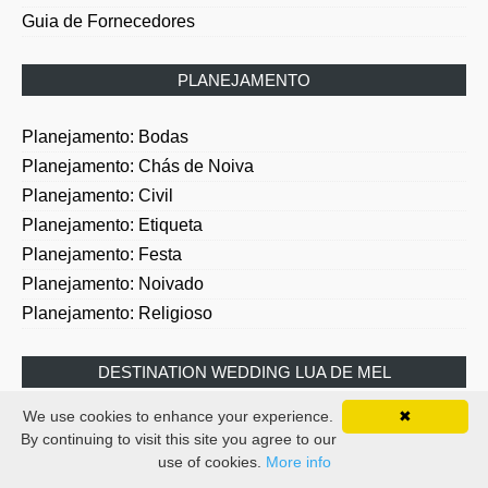
Guia de Fornecedores
PLANEJAMENTO
Planejamento: Bodas
Planejamento: Chás de Noiva
Planejamento: Civil
Planejamento: Etiqueta
Planejamento: Festa
Planejamento: Noivado
Planejamento: Religioso
DESTINATION WEDDING LUA DE MEL
Viagens: Brasil Portugal
We use cookies to enhance your experience.
✖
Viagens: Destination Wedding
By continuing to visit this site you agree to our
use of cookies.
More info
Viagens: Exterior