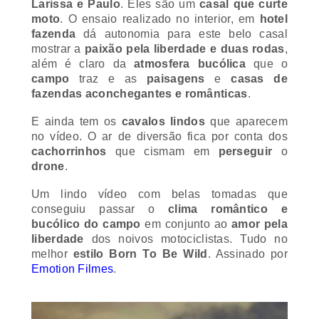
Larissa e Paulo
. Eles são um
casal que curte
moto
. O ensaio realizado no interior, em
hotel
fazenda
dá autonomia para este belo casal
mostrar a
paixão pela liberdade e duas rodas
,
além é claro da
atmosfera bucólica
que o
campo
traz e as
paisagens
e
casas de
fazendas aconchegantes e românticas
.
E ainda tem os
cavalos lindos
que aparecem
no vídeo. O ar de diversão fica por conta dos
cachorrinhos
que cismam em
perseguir
o
drone
.
Um lindo vídeo com belas tomadas que
conseguiu passar o
clima romântico e
bucólico do campo
em conjunto ao
amor pela
liberdade
dos noivos motociclistas. Tudo no
melhor
estilo
Born To Be Wild
. Assinado por
Emotion Filmes
.