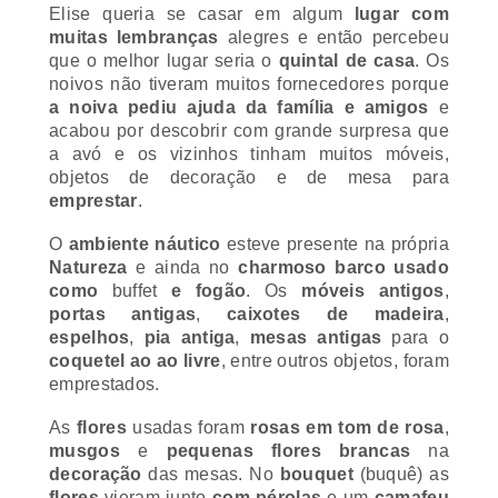
muitas lembranças
alegres e então percebeu
que o melhor lugar seria o
quintal de casa
. Os
noivos não tiveram muitos fornecedores porque
a noiva pediu ajuda da família e amigos
e
acabou por descobrir com grande surpresa que
a avó e os vizinhos tinham muitos móveis,
objetos de decoração e de mesa para
emprestar
.
O
ambiente náutico
esteve presente na própria
Natureza
e ainda no
charmoso barco usado
como
buffet
e fogão
. Os
móveis antigos
,
portas antigas
,
caixotes de madeira
,
espelhos
,
pia antiga
,
mesas antigas
para o
coquetel ao ao livre
, entre outros objetos, foram
emprestados.
As
flores
usadas foram
rosas em tom de rosa
,
musgos
e
pequenas flores brancas
na
decoração
das mesas. No
bouquet
(buquê)
as
flores
vieram junto
com pérolas
e um
camafeu