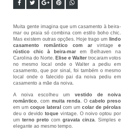
Muita gente imagina que um casamento à beira-
mar ou praia só combina com estilo boho chic.
Mas existem outras opções. Hoje trago um
lindo
casamento romântico com ar
vintage
e
rústico chic à beira-mar
em Belhaven na
Carolina do Norte.
Elise e Walter
trocaram votos
no mesmo local onde o Walter a pediu em
casamento, que por sinal, foi também o mesmo
local onde o falecido pai da noiva pediu em
casamento a mãe da noiva.
A noiva escolheu um
vestido de noiva
romântico
, com
muita renda
. O
cabelo preso
em um
coque lateral
com um
colar de pérolas
deu o devido
toque
vintage
. O noivo optou por
um
terno preto
com
gravata cinza
. Simples e
elegante ao mesmo tempo.
Elise queria se casar em algum
lugar com