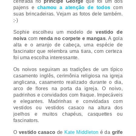
pajens e
chamou a atenção de todos
com
suas brincadeiras. Vejam as fotos dele também.
;-)
Sophie escolheu um modelo de
vestido de
noiva
com
renda no corpete e mangas
. A gola
alta e o arranjo de cabeça, uma espécie de
fascinator
que relembra uma tiara, com certeza
foi uma escolha interessante.
Os noivos seguiram as tradições de um típico
casamento inglês, cerimônia religiosa na igreja
anglicana, casamento realizado durante o dia,
arco de flores na porta da igreja. O noivo,
padrinhos e convidados com fraque. Impecáveis
e elegantes. Madrinhas e convidadas com
vestidos ou vestidos casaco na altura dos
joelhos e muitos chapéus,
casquettes
ou
fascinators
.
O
vestido casaco
de
Kate Middleton
é da
grife
Catherine Walker
e o
fascinator
é da marca