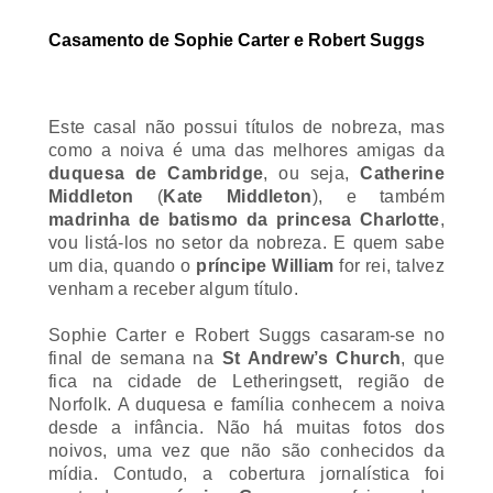
Casamento de Sophie Carter e Robert Suggs
Este casal não possui títulos de nobreza, mas
como a noiva é uma das melhores amigas da
duquesa de Cambridge
, ou seja,
Catherine
Middleton
(
Kate Middleton
), e também
madrinha de batismo da princesa Charlotte
,
vou listá-los no setor da nobreza. E quem sabe
um dia, quando o
príncipe William
for rei, talvez
venham a receber algum título.
Sophie Carter e Robert Suggs casaram-se no
final de semana na
St Andrew’s Church
, que
fica na cidade de Letheringsett, região de
Norfolk. A duquesa e família conhecem a noiva
desde a infância.
Não há muitas fotos dos
noivos, uma vez que não são conhecidos da
mídia. Contudo, a cobertura jornalística foi
centrada no
príncipe George
que foi um dos