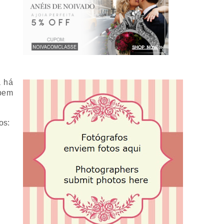
a há
 bem
os: