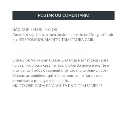
POSTAR UM COMENTÁRIO
NÃO COPIEM OS TEXTOS
Caso isto seja feito, o meu posicionamento no Google irá cair
e, o SEU POSICIONAMENTO TAMBÉM IRÁ CAIR.
- - - - - - - - - - - - - - - - - - - - - - - - - - - - - - - - - -
Site e Blog Noiva com Classe. Elegância e sofisticação para
noivas. Tudo para casamentos. O blog da noiva elegante e
inteligente. Todos os comentários são muito bem-vindos!
Deixem as opiniões aqui. São os seus comentários que
incentivam a postagem constante.
MUITO OBRIGADA PELA VISITA E VOLTEM SEMPRE!