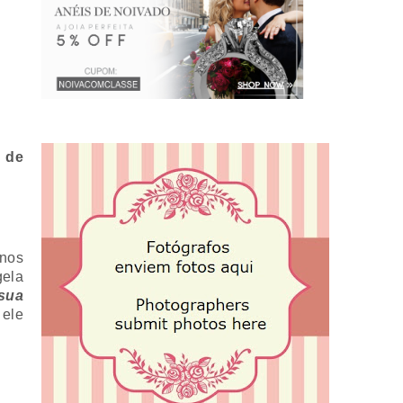
ia
n de
nos
gela
 sua
ele