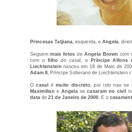
Princesas
Tatjiana
, esquerda, e
Angela
, dire
Seguem
mais fotos
de
Angela Brown
com
com o
filho
do casal, o
Príncipe Alfons 
Liechtenstein
nasceu em 18 de Maio de 2001
Adam II
, Príncipe Soberano de Liechtenstein
O
casal
é
muito discreto
, por isto nao se
Maximilian
e
Angela
se
casaram no civil
n
data
de
21 de Janeiro de 2000
. E o
casamen