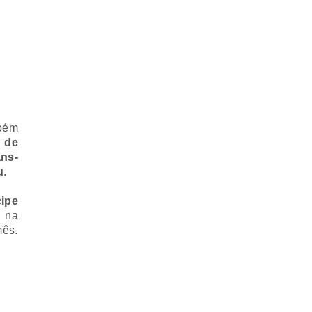
mbém
 de
ns-
u
.
cipe
, na
mês.