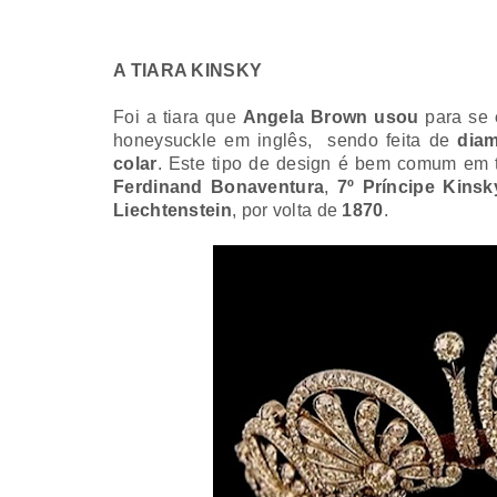
A TIARA KINSKY
Foi a tiara que
Angela Brown
usou
para se
honeysuckle
em inglês, sendo feita de
dia
colar
.
Este tipo de
design
é bem comum em ti
Ferdinand Bonaventura
,
7º Príncipe Kinsk
Liechtenstein
, por volta de
1870
.