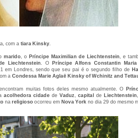
ita, com a
tiara Kinsky
.
 o
marido
, o
Príncipe Maximilian de Liechtenstein
, e ta
de Liechtenstein
. O
Príncipe Alfons Constantin Maria
 em Londres, sendo que seu pai é o segundo filho de
Ha
 com a
Condessa
Marie Aglaë Kinsky of Wchinitz and Tetta
 encontram muitas fotos deles mesmo atualmente. O
Prín
a
acolhedora cidade
de
Vaduz
,
capital
de
Liechtenstein
to
na
religioso
ocorreu em
Nova York
no dia 29 do mesmo 