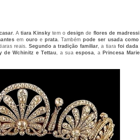
casar
. A
tiara Kinsky
tem o
design
de
flores de madressi
mantes
em
ouro
e
prata
. Também
pode ser usada com
aras reais.
Segundo a tradição familiar
, a tiara
foi dada
y de Wchinitz e Tettau
, a sua
esposa
, a
Princesa Mari