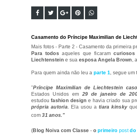
Casamento do Príncipe Maximilian de Liech
Mais fotos - Parte 2 - Casamento 
Para todos
aqueles que ficaram
curiosos
Liechtenstein
e sua
esposa
Angela Brown
, 
Para quem ainda não leu a
parte 1
, segue um 
"
Príncipe Maximilian de Liechtestein
caso
Estados Unidos em
29 de janeiro de 20
estudou
fashion design
e havia criado sua pr
própria autoria
. Ela usou a
tiara kinsky
que
com
31 anos."
(
Blog Noiva com Classe
-
o
primeiro
post
do 