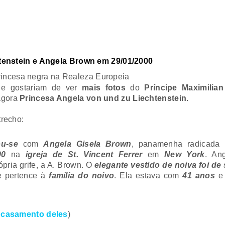
tenstein e Angela Brown em 29/01/2000
da primeira princesa negra na Realeza Europe
e gostariam de ver
mais fotos
do
Príncipe Maximilia
agora
Princesa Angela von und zu
Liechtenstein
.
trecho:
u-se
com
Angela Gisela Brown
, panamenha radicada 
00
na
igreja de St. Vincent Ferrer
em
New York
. An
ópria grife, a A. Brown. O
elegante vestido de noiva foi de
 pertence à
família do noivo
. Ela estava com
41 anos
e 
casamento deles
)