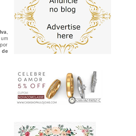
lva
,
o
um
por
e de