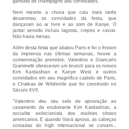
garrafas de
champagne
aos convidados.
Nem mesmo a chuva que caiu mais tarde
desanimou os convidados da festa, que
dançaram ao ar livre e ao som de Kanye. O
jantar servido incluiu lagosta, crepes e caviar.
Não havia mesas.
Além desta festa que abalou Paris e foi o
frisson
da imprensa nas últimas semanas, houve a
comemoração
première
: Valentino e Giancarlo
Giammetti ofereceram um
brunch
para os noivos
Kim Kardashian e Kanye West e outros
convidados em seu magnífico castelo de Paris,
o
Chateau
de Wildeville que foi construido no
Século XVII.
"Valentino deu seu selo de aprovação ao
casamento da exuberante Kim Kardashian, a
socialite exibicionista dos realities shows
americanos. E quando Vavá aprova, as cabeças
coroadas do high internacional se curvam...