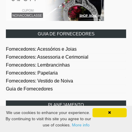
GUIA DE FORNECEDORES
Fornecedores: Acessórios e Joias
Fornecedores: Assessoria e Cerimonial
Fornecedores: Lembrancinhas
Fornecedores: Papelaria
Fornecedores: Vestido de Noiva
Guia de Fornecedores
PLANEJAMENTO
We use cookies to enhance your experience.
✖
By continuing to visit this site you agree to our
Planejamento: Bodas
use of cookies.
More info
Planejamento: Chás de Noiva