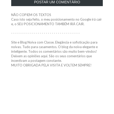
POSTAR UM COMENTÁRIO
NÃO COPIEM OS TEXTOS
Caso isto seja feito, o meu posicionamento no Google irá cair
e, o SEU POSICIONAMENTO TAMBÉM IRÁ CAIR.
- - - - - - - - - - - - - - - - - - - - - - - - - - - - - - - - - -
Site e Blog Noiva com Classe. Elegância e sofisticação para
noivas. Tudo para casamentos. O blog da noiva elegante e
inteligente. Todos os comentários são muito bem-vindos!
Deixem as opiniões aqui. São os seus comentários que
incentivam a postagem constante.
MUITO OBRIGADA PELA VISITA E VOLTEM SEMPRE!