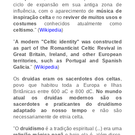
influência, com o aparecimento de
música de
inspiração celta
e no
reviver de muitos usos e
costumes
conhecidos atualmente como
celtismo
." (
Wikipedia
)
"
A modern "Celtic identity" was constructed
as part of the Romanticist Celtic Revival in
Great Britain, Ireland, and other European
territories, such as Portugal and Spanish
Galicia
.
" (
Wikipedia
)
Os
druidas eram os sacerdotes dos celtas
,
povo que habitou toda a Europa e Ilhas
Britânicas entre 600 aC e 800 dC.
No mundo
atual os druidas modernos são os
sacerdotes e praticantes do druidismo
adaptado ao nosso tempo
e não são
necessariamente de etnia celta.
"
O
druidismo
é a tradição espiritual
(...)
era uma
religião mágica pagã
e hoje ela é, além disso,