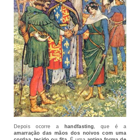
Depois ocorre a
handfasting
, que é a
amarração das mãos dos noivos com uma
cordaa, tecido ou fita
. É uma
antiga forma de