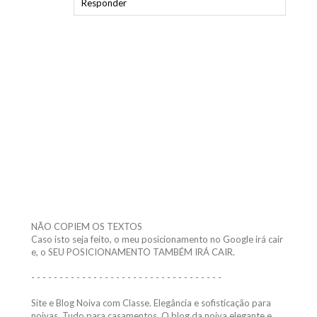
NÃO COPIEM OS TEXTOS
Caso isto seja feito, o meu posicionamento no Google irá cair
e, o SEU POSICIONAMENTO TAMBÉM IRÁ CAIR.
- - - - - - - - - - - - - - - - - - - - - - - - - - - - - - - - - -
Site e Blog Noiva com Classe. Elegância e sofisticação para
noivas. Tudo para casamentos. O blog da noiva elegante e
inteligente. Todos os comentários são muito bem-vindos!