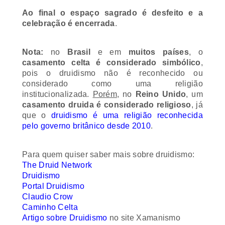
Ao final o espaço sagrado é desfeito e a
celebração é encerrada
.
Nota:
no
Brasil
e em
muitos países
, o
casamento celta é considerado simbólico
,
pois o druidismo não é reconhecido ou
considerado como uma religião
institucionalizada.
Porém
, no
Reino Unido
, um
casamento druida é considerado religioso
, já
que o
druidismo é uma religião reconhecida
pelo governo britânico desde 2010
.
Para quem quiser saber mais sobre druidismo:
The Druid Network
Druidismo
Portal Druidismo
Claudio Crow
Caminho Celta
Artigo sobre Druidismo
no site Xamanismo
The Order of Bards, Ovates and Druids
(OBOD)