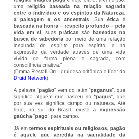
uma
religião baseada na relação sagrada
entre o indivíduo e os espíritos da Natureza,
a paisagem e os ancestrais
. Sua
ética
é
baseada na honra
–
respeito profundo
–
pela
vida em si
, suas
práticas
são
baseadas na
busca de sabedoria
por meio de uma relação
inspirada de espírito para espírito, e na
expressão da verdade através de uma vida
vivida de forma plena e sagrada, com
consciência criativa.
"
(Emma Restall-Orr - druidesa britânica e líder da
Druid Network
)
A palavra “
pagão
” vem do latim “
paganus
”, que
significa alguém que nasceu no “
pagus
”, que
por sua vez significa campo ou natureza. Até
hoje, no sul do Brasil, existe a
expressão
gaúcha
"
pago
" para campo.
Já em
termos espirituais ou religiosos
,
pagão
é aquele que acredita na sacralidade da
Natureza e de todas as formas de vida
. A