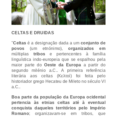
CELTAS E DRUIDAS
"
Celtas
é a designação dada a um
conjunto de
povos
(um etnónimo),
organizados em
múltiplas
tribos
e pertencentes à família
linguística indo-europeia que se espalhou pela
maior parte do
Oeste da Europa
a partir do
segundo milénio a.C.. A primeira referência
literária aos celtas (Κελτοί) foi feita pelo
historiador grego Hecateu de Mileto no século VI
a.C..
Boa parte da população da Europa ocidental
pertencia às etnias celtas até à eventual
conquista daqueles territórios pelo Império
Romano
; organizavam-se em tribos, que
ocupavam o território
desde a
Península