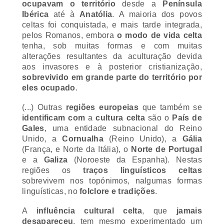
Ibérica
até à
Anatólia
. A maioria dos povos
celtas foi conquistada, e mais tarde integrada,
pelos Romanos, embora
o modo de vida celta
tenha, sob muitas formas e com muitas
alterações resultantes da aculturação devida
aos invasores e à posterior cristianização,
sobrevivido em grande parte do território por
eles ocupado
.
(...)
Outras
regiões europeias
que também se
identificam
com
a
cultura celta
são o
País de
Gales
, uma entidade subnacional do Reino
Unido, a
Cornualha
(Reino Unido), a
Gália
(França, e Norte da Itália), o
Norte de Portugal
e a
Galiza
(Noroeste da Espanha). Nestas
regiões os
traços linguísticos celtas
sobrevivem nos topónimos, nalgumas formas
linguísticas, no
folclore e tradições
.
A
influência cultural celta
, que
jamais
desapareceu
, tem mesmo experimentado um
ciclo de expansão em sua antiga zona de