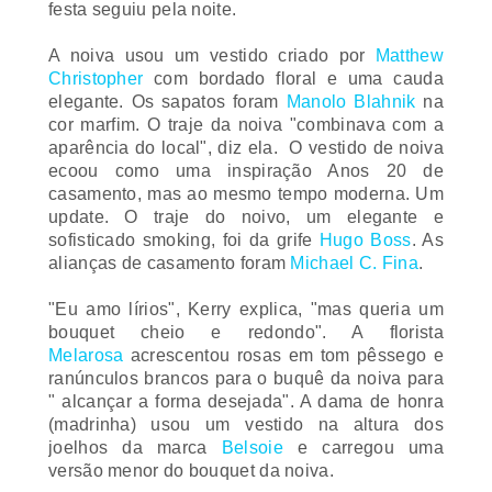
A noiva usou um vestido criado por
Matthew
Christopher
com bordado floral e uma cauda
elegante. Os sapatos foram
Manolo Blahnik
na
cor marfim. O traje da noiva "combinava com a
aparência do local", diz ela. O vestido de noiva
ecoou como uma inspiração Anos 20 de
casamento, mas ao mesmo tempo moderna. Um
update
. O traje do noivo, um elegante e
sofisticado
smoking
, foi da grife
Hugo Boss
. As
alianças de casamento foram
Michael C. Fina
.
"Eu amo lírios", Kerry explica, "mas queria um
bouquet
cheio e redondo". A florista
Melarosa
acrescentou rosas em tom pêssego e
ranúnculos brancos para o buquê da noiva para
" alcançar a forma desejada". A dama de honra
(madrinha) usou um vestido na altura dos
joelhos da marca
Belsoie
e carregou uma
versão menor do
bouquet
da noiva.