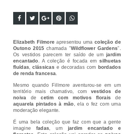
Elizabeth Filmore
apresentou uma
coleção de
Outono 2015
chamada "
Wildflower Gardens
".
Os vestidos parecem ter saído de um
jardim
encantado
. A coleção é focada em
silhuetas
fluídas
,
clássicas
e decoradas com
bordados
de renda francesa
.
Mesmo quando Fillmore aventurou-se em um
território mais chamativo, com
vestidos de
noiva
de
cetim com motivos florais
de
aquarela
pintados à mão
, ela o fez com uma
moderação elegante.
É uma bela coleção que faz com que a gente
imagine
fadas
, um
jardim encantado e
florestas
. Esta coleção vai agradar as
noivas