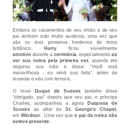
Embora os casamentos de seu irmão e de seu
pai tenham sido muito austeros, uma vez que
são os dois primeiros herdeiros do trono
britânico,
Harry
ficou visivelmente
emotivo
durante a
cerimônia
, especialmente
ao
ver sua noiva pela primeira vez
, quando ele
segurou sua mão e disse: “Você está
maravilhosa - eu senti sua falta”, antes de
levantar o véu com ternura.
O novo
Duque de Sussex
também disse
“obrigado, pai” depois que seu pai, o príncipe
Charles, acompanhou a agora
Duquesa de
Sussex
ao altar da
St. George's Chapel
,
em
Windsor
. Uma vez que
o pai da noiva não
esteve presente
.
A
ex-atriz
, de
36 anos
, conseguiu fazer um