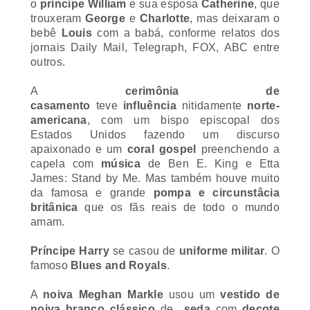
trouxeram
George
e
Charlotte
, mas deixaram o
bebê
Louis
com a babá, conforme relatos dos
jornais Daily Mail, Telegraph, FOX, ABC entre
outros.
A
cerimônia de
casamento
teve
influência
nitidamente
norte-
americana
, com um bispo episcopal dos
Estados Unidos fazendo um discurso
apaixonado e um
coral gospel
preenchendo a
capela com
música
de Ben E. King e Etta
James:
Stand by Me
. Mas também houve muito
da famosa e grande
pompa e circunst
âcia
britânica
que os fãs reais de todo o mundo
amam.
Príncipe Harry
se casou de
uniforme militar
. O
famoso
Blues and Royals
.
A
noiva Meghan Markle
usou um
vestido de
noiva branco clássico
de
seda
com
decote