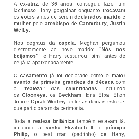
lacrimoso Harry gargalhar enquanto
trocavam
os
votos
antes de serem
declarados marido e
mulher
pelo
arcebispo
de
Canterbury
,
Justin
Welby
.
Nos degraus da
capela
, Meghan perguntou
discretamente ao novo marido: "
Nós nos
beijamos
?" e Harry sussurrou
"
sim
"
antes de
beijá-la apaixonadamente.
O
casamento
já foi declarado como o
maior
evento
de
primeira grandeza da década
com
a
"realeza" das celebridades
, incluindo
os
Clooneys
, os
Beckham
, Idris Elba, Elton
John e
Oprah Winfrey
, entre as demais estrelas
que participaram da cerimônia.
Toda a
realeza britânica
também estavam lá,
incluindo a
rainha Elizabeth II
, o
príncipe
Philip
, o
best man
(padrinho) de Harry,
o
príncipe William
e sua esposa
Catherine
, que