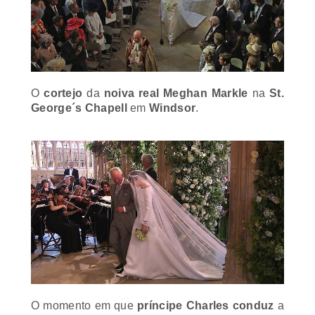
O
cortejo
da
noiva real Meghan Markle
na
St.
George´s Chapell
em
Windsor
.
O momento em que
príncipe Charles
conduz
a
noiva
Meghan Markle
ao
altar
.