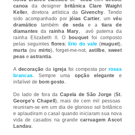
canoa
da
designer
britânica Clare Waight
Keller
, diretora artística da
Givenchy
. Tendo
sido acompanhado por
jóias Cartier
, um
véu
dramático
também
de seda
e a
tiara de
diamantes
da
rainha Mary
, avó paterna da
rainha Elizabeth II. O
bouquet
foi composto
pelas seguintes
flores
:
lírio do vale
(
muguet
),
murta
(ou
mirto
),
forget-me-not
,
astilbe
,
sweet
peas
e
astrantia
.
A
decoração
da
igreja
foi composta por
rosas
brancas
. Sempre uma
opção elegante
e
infalível de
bom gosto
.
Do lado de fora da
Capela de São Jorge
(
St.
George's Chapell
), mais de cem mil pessoas
reuniram-se em um dia de glorioso sol britânico
e aplaudiram o casal quando iniciaram sua nova
vida de casados ​​na grande
carruagem Ascot
Landau
.
Meghan acenou e sorriu para a multidão
e