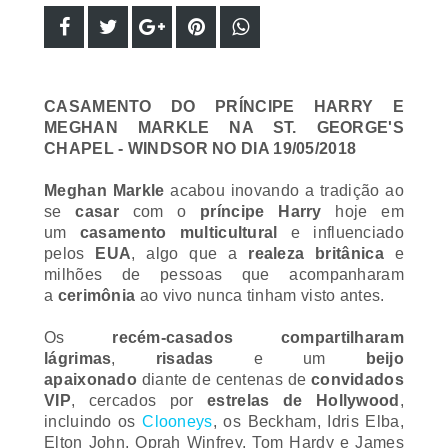
CASAMENTO DO PRÍNCIPE HARRY E
MEGHAN MARKLE NA ST. GEORGE'S
CHAPEL - WINDSOR NO DIA 19/05/2018
Meghan Markle
acabou inovando a tradição ao
se
casar
com o
príncipe Harry
hoje em
um
casamento multicultural
e influenciado
pelos
EUA
, algo que a
realeza britânica
e
milhões de pessoas que acompanharam
a
cerimônia
ao vivo nunca tinham visto antes.
Os
recém-casados
​​
compartilharam
lágrimas
,
risadas
e um
beijo
apaixonado
diante de centenas de
convidados
VIP
, cercados por
estrelas de Hollywood
,
incluindo os
Clooneys
, os Beckham, Idris Elba,
Elton John, Oprah Winfrey, Tom Hardy e James
Corden.