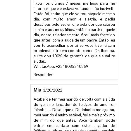
informar que ele estava voltando. Tão incrível!!
Então foi assim que ele voltou naquele mesmo
dia, com muito amor e alegria, e pediu
desculpas pelo seu erro, e pela dor que causou
a mim e aos meus filhos. Então, a partir daquele
dia, nosso relacionamento ficou mais forte do
que antes, com a ajuda de um padre. Então, eu
vou te aconselhar por aí se você tiver algum
problema entre em contato com o Dr. Ibinoba,
eu te dou 100% de garantia de que ele vai te
ajudar..
WhatasApp: +2348085240869
Responder
Mia
1/28/2022
Acabei de ter meu marido de volta com a ajuda
do genuíno lançador de feitiços de amor dr
ibinoba .... Desde que o Dr. Ibinoba me ajudou,
meu marido é muito estável, fiel e mais próximo
de mim do que antes. Você também pode
entrar em contato com este lançador de
feitiços e obter seu relacionamento corrigir.
Aqui seu contato, WhatsApp para: