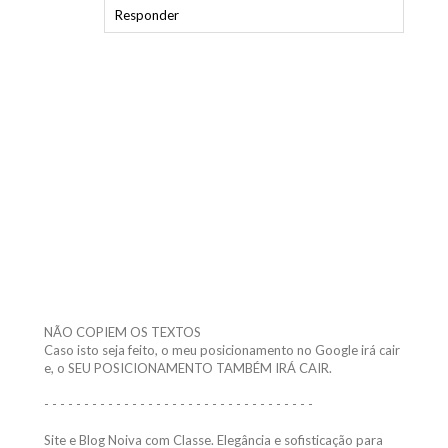
NÃO COPIEM OS TEXTOS
Caso isto seja feito, o meu posicionamento no Google irá cair
e, o SEU POSICIONAMENTO TAMBÉM IRÁ CAIR.
- - - - - - - - - - - - - - - - - - - - - - - - - - - - - - - - - -
Site e Blog Noiva com Classe. Elegância e sofisticação para
noivas. Tudo para casamentos. O blog da noiva elegante e