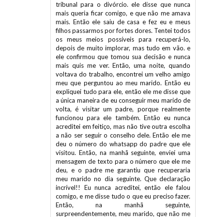
mais queria ficar comigo, e que não me amava
mais. Então ele saiu de casa e fez eu e meus
filhos passarmos por fortes dores. Tentei todos
os meus meios possíveis para recuperá-lo,
depois de muito implorar, mas tudo em vão. e
ele confirmou que tomou sua decisão e nunca
mais quis me ver. Então, uma noite, quando
voltava do trabalho, encontrei um velho amigo
meu que perguntou ao meu marido. Então eu
expliquei tudo para ele, então ele me disse que
a única maneira de eu conseguir meu marido de
volta, é visitar um padre, porque realmente
funcionou para ele também. Então eu nunca
acreditei em feitiço, mas não tive outra escolha
a não ser seguir o conselho dele. Então ele me
deu o número do whatsapp do padre que ele
visitou. Então, na manhã seguinte, enviei uma
mensagem de texto para o número que ele me
deu, e o padre me garantiu que recuperaria
meu marido no dia seguinte. Que declaração
incrível!! Eu nunca acreditei, então ele falou
comigo, e me disse tudo o que eu preciso fazer.
Então, na manhã seguinte,
surpreendentemente, meu marido, que não me
ligou nos últimos 7 meses, me ligou para me